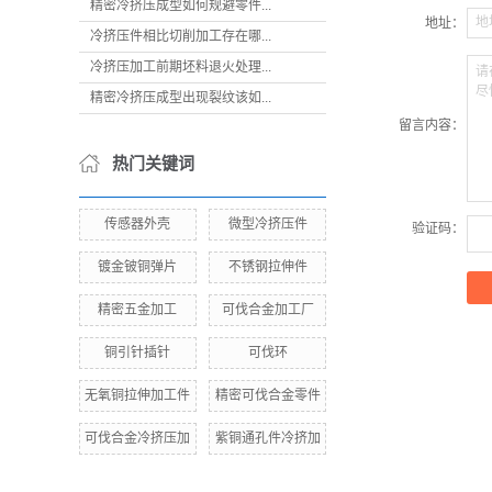
精密冷挤压成型如何规避零件...
地
地址：
冷挤压件相比切削加工存在哪...
冷挤压加工前期坯料退火处理...
请
尽
精密冷挤压成型出现裂纹该如...
留言内容：
热门关键词
传感器外壳
微型冷挤压件
验证码：
镀金铍铜弹片
不锈钢拉伸件
精密五金加工
可伐合金加工厂
铜引针插针
可伐环
无氧铜拉伸加工件
精密可伐合金零件
可伐合金冷挤压加
紫铜通孔件冷挤加