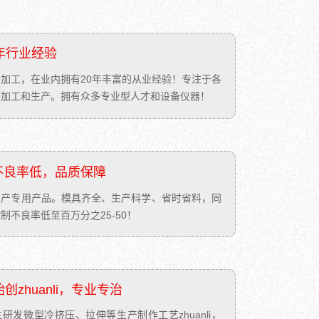
差：
0.02mm
C
日
年行业经验
产
量：
加工，在业内拥有20年丰富的从业经验！专注于各
10000
金加工和生产。拥有众多专业型人才和设备仪器！
规
格：
全
定
制
不良率低，品质保障
价
格：
生产专用产品。模具齐全、生产科学、省时省料，同
1.0
制不良率低至百万分之25-50！
元/PC
后
处
理：
创zhuanli，专业专治
清
洗
研发微型冷挤压、拉伸等生产制作工艺zhuanli，