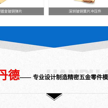
格：
平
品
品
加
加
10*15*10*1
板
材
材
工
工
圳镀金铍铜弹片
深圳铍铜簧片冲压件
价
毛
质：
质：
类
类
格：
坯
无
无
别：
别：
5
冲
氧
氧
冷
冷
后
压
铜、
铜
挤
挤
处
成
紫
产
压
压
理：
各
铜
品
工
件
清
种
产
公
艺
加
洗
开
品
差：
产
工
原
口
公
0.02
品
产
色
空
差：
日
材
品
东
心
0.03mm/0.02mm
产
质：
材
丹德
莞
零
日
量：
铍
质：
—— 专业设计制造精密五金零件
市
件
产
30
铜
铍
斯
或
量：
万
产
铜
丹
将
1
规
品
产
德
开
万-30
格：
公
品
对
口
万
Φ5*
差：
公
可
空
规
价
0.03mm
差：