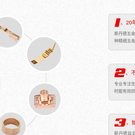
伐
心
格：
格：
日
0.1
合
毛
3*3*3mm/
0.10
产
日
金
坯
全
元/P
量：
产
加
减
、20
定
后
20
量：
工
小
制
处
万
2000
斯丹德五金
方
直
价
理：
规
米
管
种精细五
径，
格：
清
格：
价
拉
增
0.08
洗
2*15*0.03mm
格：
伸|
大
元-20
原
价
10
封
高
元
色
格：
后
装
度
后
东
0.30
处
、
合
的
处
莞
元/PC
理：
金
一
理：
市
后
热
专业专注
加
种
热...
斯
处
处
时能有效控
工|
机
丹
理：
理
直
械
德
热
镀
角
加
五
处
锡
拉...
工
金
理
技
工
有
、始
镀
术
艺。
限
金
难
斯丹德自主
用