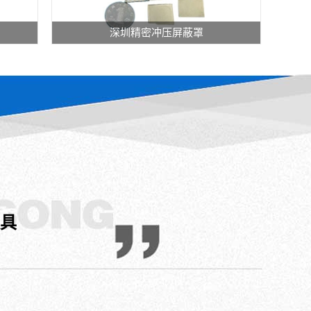
加
工
深圳精密冲压屏蔽罩
类
别：
冷
挤
压
件
加
工
mm
产
品
材
质：
模具
洋
白
铜
产
6mm
品
公