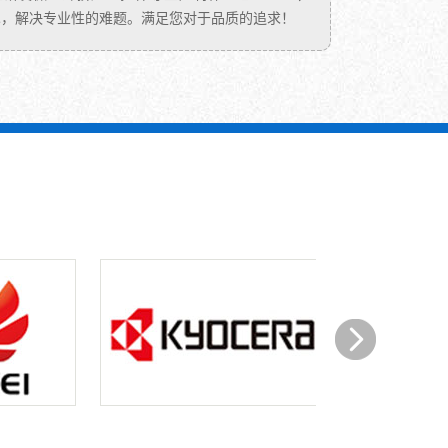
原
术，解决专业性的难题。满足您对于品质的追求！
色
技
术
难
点：
细
微
孔
冲
压
斯
丹
德
五
金
精
密...