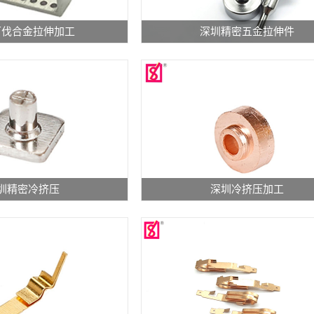
产
品
精
可伐合金拉伸加工
深圳精密五金拉伸件
材
密
质：
五
冷
金
挤
拉
压
伸
加
件
工
是
产
将
品
冲
加
加
公
裁
工
工
圳精密冷挤压
深圳冷挤压加工
差：
后
类
类
0.03mm
得
别：
别：
日
到
冷
冷
产
的
挤
挤
量：
一
压
压
2
定
加
加
万
形
工
工
规
状
产
产