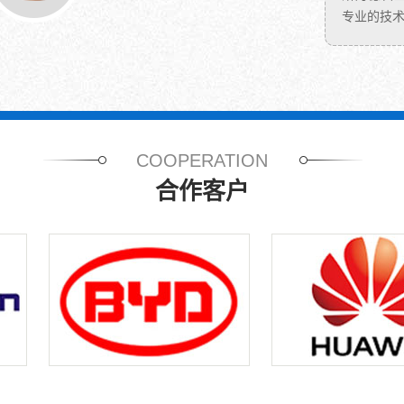
公
东
点：
拉
专业的技
司
莞
模
深
成
市
具
工
立
斯
多，
艺
于
丹
交
可
2...
德
货
以
五
速
制
金
度
造
COOPERATION
有
快
成
限
我
合作客户
筒
公...
公
形
司
拥
有
各
种
铍
铜
屏
蔽
弹