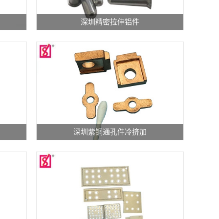
深圳精密拉伸铝件
深圳紫铜通孔件冷挤加