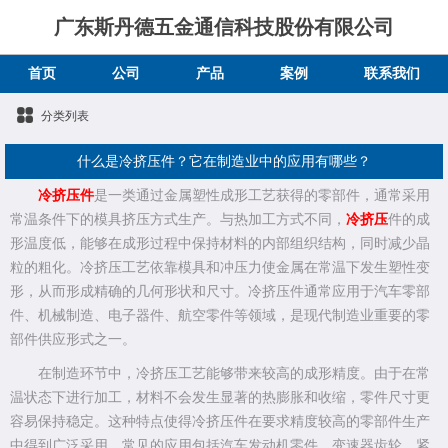
广东斯丹德五金通信科技股份有限公司
首页
公司
产品
案例
联系我们
分类列表
什么是冷挤压件？它在制造业中的应用有哪些？
冷挤压件
是一类通过金属塑性成形工艺获得的零部件，通常采用
常温条件下的模具挤压方式生产。与热加工方式不同，
冷挤压
件的成
形温度低，能够在成形过程中保持材料的内部组织结构，同时减少晶
粒的粗化。冷挤压工艺依靠模具和冲压力使金属在常温下发生塑性变
形，从而形成精确的几何形状和尺寸。冷挤压件通常应用于汽车零部
件、机械制造、电子器件、航空零件等领域，是现代制造业重要的零
部件供应形式之一。
在制造环节中，冷挤压工艺能够带来较高的成形精度。由于在常
温状态下进行加工，材料不会发生显著的热膨胀和收缩，零件尺寸更
容易保持稳定。这种特点使得冷挤压件在要求精度较高的零部件生产
中得到广泛采用。常见的应用包括汽车发动机零件、变速器齿轮、紧