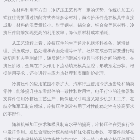
在材料利用率方面，冷挤压工艺具有一定的优势。传统机加工方
式往往需要通过切削方式去除多余材料，而冷挤压件是在模具中直接
成形，材料的浪费量较小。对于钢材、铝合金、铜合金等原材料，冷
挤压件能够实现更高的利用效率，降低原材料成本消耗。
从工艺流程上看，冷挤压件的生产通常包括坯料准备、润滑处
理、挤压成形、热处理和表面处理等环节。坯料在成形前需要进行精
确切割和去毛刺处理，随后通过润滑减少模具与坯料之间的摩擦。在
挤压阶段，金属在冲头作用下流动填充模具型腔，形成预定形状。根
据使用要求，还会进行去应力热处理和表面防护处理。
冷挤压件的应用范围不断扩大。汽车行业使用冷挤压齿轮和轴类
零件，能够提升整车零部件的一致性和耐用性。电子行业的连接器和
支撑件使用冷挤压工艺生产，既保证尺寸精度又减少机加工工序。在
航空和军工制造领域，冷挤压件则常被用于对性能稳定性有较高要求
的零部件。
随着机械加工技术和模具制造水平的提高，冷挤压件在更多行业
中发挥作用。通过合理设计模具结构和优化挤压参数，零部件能够在
成形过程中保持较高的致密性与均匀性。这一特点也使冷挤压件逐渐