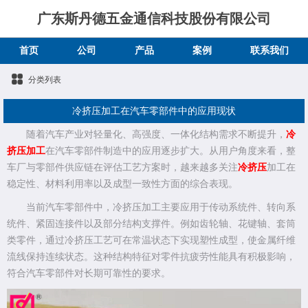
广东斯丹德五金通信科技股份有限公司
首页
公司
产品
案例
联系我们
分类列表
冷挤压加工在汽车零部件中的应用现状
随着汽车产业对轻量化、高强度、一体化结构需求不断提升，
冷
挤压加工
在汽车零部件制造中的应用逐步扩大。从用户角度来看，整
车厂与零部件供应链在评估工艺方案时，越来越多关注
冷挤压
加工在
稳定性、材料利用率以及成型一致性方面的综合表现。
当前汽车零部件中，冷挤压加工主要应用于传动系统件、转向系
统件、紧固连接件以及部分结构支撑件。例如齿轮轴、花键轴、套筒
类零件，通过冷挤压工艺可在常温状态下实现塑性成型，使金属纤维
流线保持连续状态。这种结构特征对零件抗疲劳性能具有积极影响，
符合汽车零部件对长期可靠性的要求。