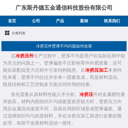
广东斯丹德五金通信科技股份有限公司
首页
公司
产品
案例
联系我们
分类列表
冷挤压件壁厚不均问题如何改善
在
冷挤压件
生产过程中，壁厚不均是用户在实际应用中较
为关注的问题之一。壁厚偏差不仅影响零件外观质量，还可
能在装配或受力过程中引发结构隐患。从
冷挤压加工
本身特
性来看，壁厚不均往往并非单一因素造成，而是材料流动、
模具结构和工艺控制多方面共同作用的结果。
首先需要从原材料性能入手分析。
冷挤压
件对金属塑性要
求较高，材料内部组织不均或硬度差异较大时，受挤压力作
用后金属流动速度不同，容易在局部区域形成壁厚偏差。通
过选择组织均匀的原材料，并在冷挤压加工前进行必要的预
处理，有助于改善材料流动一致性。