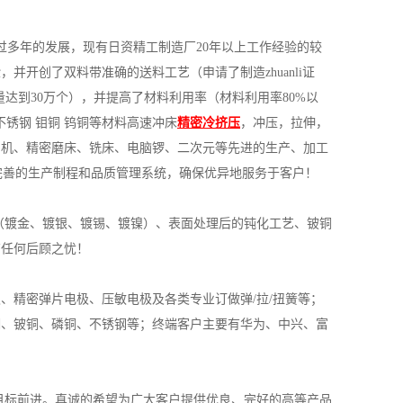
过多年的发展，现有日资精工制造厂20年以上工作经验的较
开创了双料带准确的送料工艺（申请了制造zhuanli证
量达到30万个），并提高了材料利用率（材料利用率80%以
不锈钢 钼铜 钨铜等材料高速冲床
精密冷挤压
，冲压，拉伸，
割机、精密磨床、铣床、电脑锣、二次元等先进的生产、加工
具备完善的生产制程和品质管理系统，确保优异地服务于客户！
（镀金、镀银、镀锡、镀镍）、表面处理后的钝化工艺、铍铜
有任何后顾之忧！
、精密弹片电极、压敏电极及各类专业订做弹/拉/扭簧等；
铜、铍铜、磷铜、不锈钢等；终端客户主要有华为、中兴、富
目标前进。真诚的希望为广大客户提供优良、完好的高等产品