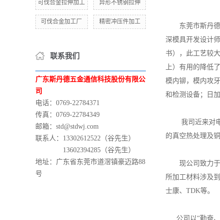
可伐合金拉伸加工
异形不锈钢拉伸
可伐合金加工厂
精密冲压件加工
东莞市斯丹德
深模具开发设计师
书），此工艺较大
联系我们
上）有用的降低了
广东斯丹德五金通信科技股份有限公
模内铆，模内攻牙
司
和检测设备；日加
电话：0769-22784371
传真：0769-22784349
我司近来对
邮箱：std@stdwj.com
的真空热处理及
联系人：13302612522（谷先生）
13602394285（谷先生）
地址：广东省东莞市道滘镇豪迈路88
现公司致力
号
所加工材料涉及
士康、TDK等。
公司以“勤奋、