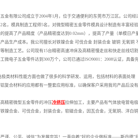
五金有限公司成立于2004年1月，位于交通便利的东莞市万江区。公司经
2名，模具制造工程师5名，对微型精密五金零件模具设计制造有丰富经验，并
的提高了产品精度（产品精密度达到0.02mm），提高了产量（单模日产
产品生产成本。我公司擅长对铁镍合金 可伐合金 封装合金 铍铜 无氧铜 
等制造工艺。公司现有15台精密高速冲床及高精密慢走丝和快走丝线切
工微电子五金零件达到300万个，公司已通过ISO9001：2008认证，
电极类材料性能方面也做了很多的科学研发、运用，包括材料的表面处理
铜铝复合材料的应用都有一整套应用标准，以确保客户采用我司产品后没
于高精密微型五金零件的冲压
冷挤压
拉伸加工，主要产品有气体放电管电极
到铁镍合金、可伐合金，封装合金，软磁合金，因瓦合金，无氧铜、洋白
严谨、公平、诚信”为发展宗旨！一直向着“好的企业做标准——斯丹德”