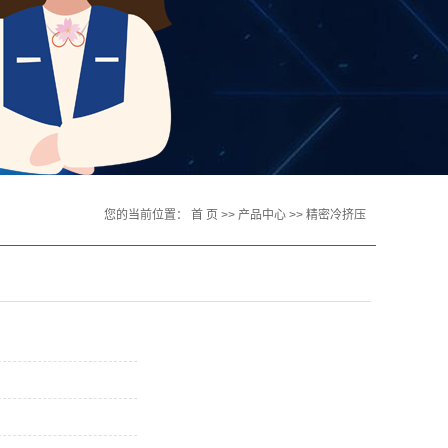
您的当前位置：
首 页
>>
产品中心
>>
精密冷挤压