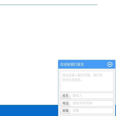
欢迎给我们留言
请在此输入留言内容，我们会
尽快与您联系。
姓名
联系人
电话
座机/手机号码
邮箱
邮箱