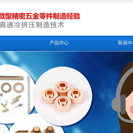
们
产品中心
新闻中
冷挤压加工
公司新闻
精密冲压加工
行业新闻
精密拉伸件
技术知识
超细孔
精密冷挤压